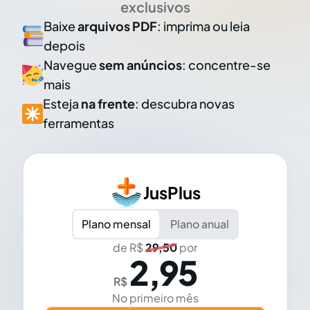
exclusivos
Baixe
arquivos PDF
: imprima ou leia
depois
Navegue
sem anúncios
: concentre-se
mais
Esteja
na frente
: descubra novas
ferramentas
JusPlus
Plano mensal
Plano anual
de R$
29,50
por
2,95
R$
No primeiro mês