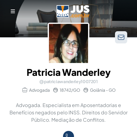
Patricia Wanderley
patriciawanderley1007201
Advogada
18742/GO
Goiânia - GO
Advogada. Especialista em Aposentadorias e
Benefícios negados pelo INSS. Direitos do Servidor
Público. Mediação de Conflitos.