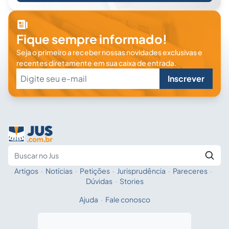
Fique sempre informado!
Seja o primeiro a receber nossas novidades exclusivas e
recentes diretamente em sua caixa de entrada.
Inscrever
Artigos
·
Notícias
·
Petições
·
Jurisprudência
·
Pareceres
·
Fale com a IA
Buscar no Jus
Dúvidas
·
Stories
Ajuda
·
Fale conosco