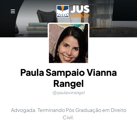
Paula Sampaio Vianna
Rangel
paulasvrangel
Advogada. Terminando Pós Graduação em Direito
Civil.