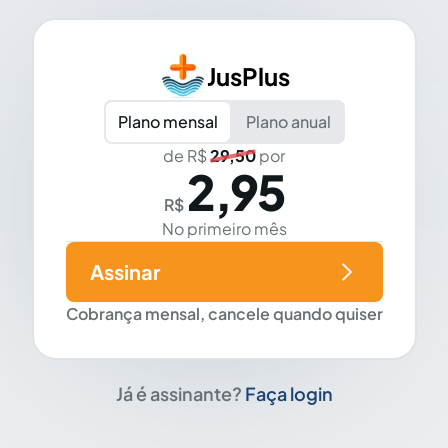
JusPlus
Plano mensal
Plano anual
de R$
29,50
por
2,95
R$
No primeiro mês
Assinar
Cobrança mensal, cancele quando quiser
Já é assinante?
Faça login