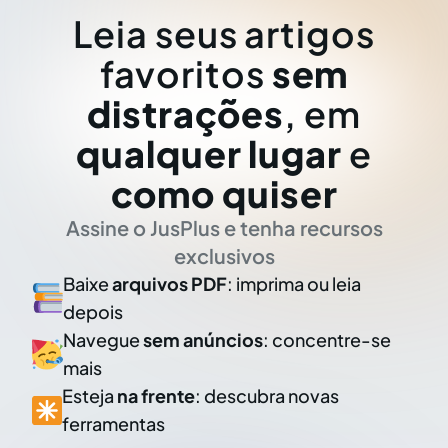
Leia seus artigos
favoritos
sem
distrações
, em
qualquer lugar
e
como quiser
Assine o JusPlus e tenha recursos
exclusivos
Baixe
arquivos PDF
: imprima ou leia
depois
Navegue
sem anúncios
: concentre-se
mais
Esteja
na frente
: descubra novas
ferramentas