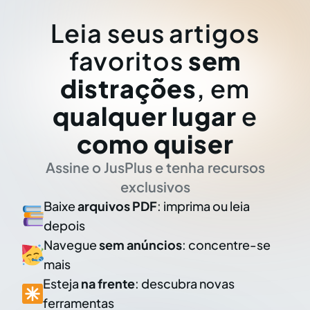
Leia seus artigos
favoritos
sem
distrações
, em
qualquer lugar
e
como quiser
Assine o JusPlus e tenha recursos
exclusivos
Baixe
arquivos PDF
: imprima ou leia
depois
Navegue
sem anúncios
: concentre-se
mais
Esteja
na frente
: descubra novas
ferramentas