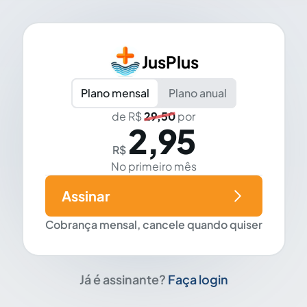
JusPlus
Plano mensal
Plano anual
de R$
29,50
por
2,95
R$
No primeiro mês
Assinar
Cobrança mensal, cancele quando quiser
Já é assinante?
Faça login