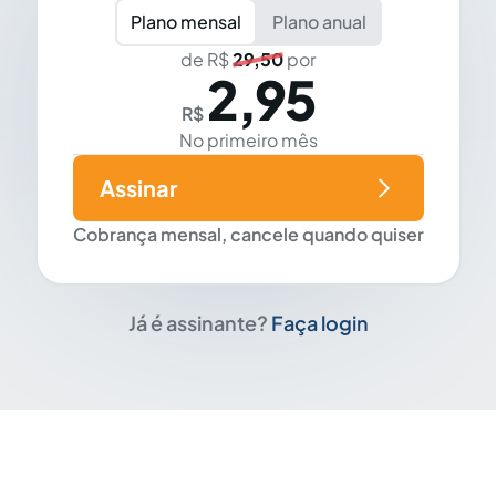
Plano mensal
Plano anual
de R$
29,50
por
2,95
R$
No primeiro mês
Assinar
Cobrança mensal, cancele quando quiser
Já é assinante?
Faça login