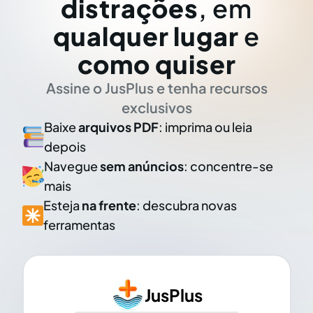
distrações
, em
qualquer lugar
e
como quiser
Assine o JusPlus e tenha recursos
exclusivos
Baixe
arquivos PDF
: imprima ou leia
depois
Navegue
sem anúncios
: concentre-se
mais
Esteja
na frente
: descubra novas
ferramentas
JusPlus