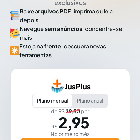
exclusivos
Baixe
arquivos PDF
: imprima ou leia
depois
Navegue
sem anúncios
: concentre-se
mais
Esteja
na frente
: descubra novas
ferramentas
JusPlus
Plano mensal
Plano anual
de R$
29,50
por
2,95
R$
No primeiro mês