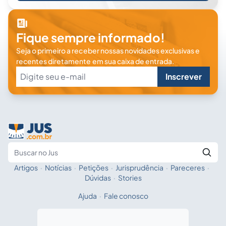
Fique sempre informado!
Seja o primeiro a receber nossas novidades exclusivas e
recentes diretamente em sua caixa de entrada.
Inscrever
Artigos
·
Notícias
·
Petições
·
Jurisprudência
·
Pareceres
·
Fale com a IA
Buscar no Jus
Dúvidas
·
Stories
Ajuda
·
Fale conosco