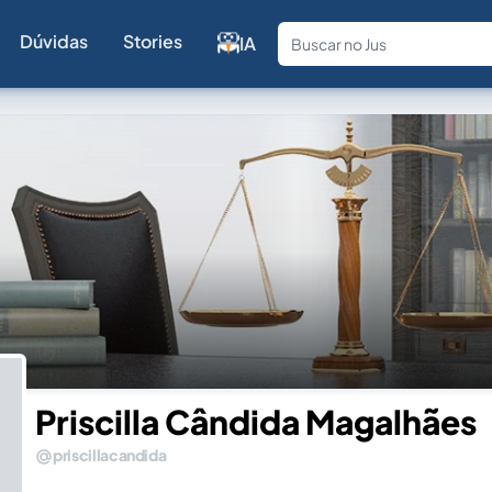
Dúvidas
Stories
IA
Fale com a
Priscilla Cândida Magalhães
priscillacandida