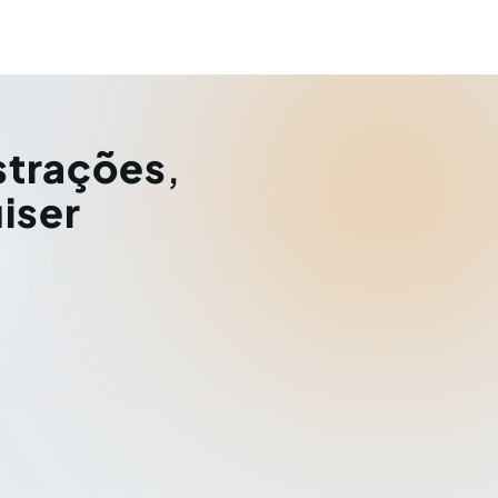
strações
,
iser