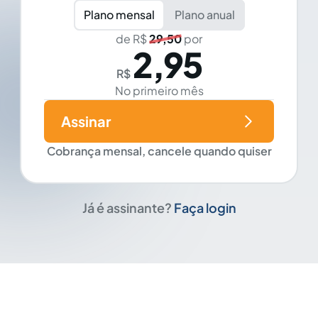
Plano mensal
Plano anual
de R$
29,50
por
2,95
R$
No primeiro mês
Assinar
Cobrança mensal, cancele quando quiser
Já é assinante?
Faça login