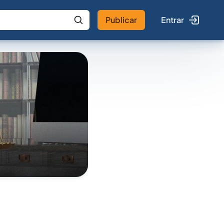
Publicar
Entrar
 IA
Buscar no Jus