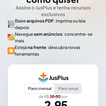
Assine o JusPlus e tenha recursos
exclusivos
Baixe
arquivos PDF
: imprima ou leia
depois
Navegue
sem anúncios
: concentre-se
mais
Esteja
na frente
: descubra novas
ferramentas
JusPlus
Plano mensal
Plano anual
de R$
29,50
por
2,95