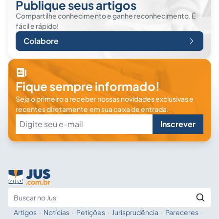
Publique seus artigos
Compartilhe conhecimento e ganhe reconhecimento. É
fácil e rápido!
Colabore
Fique sempre informado!
Seja o primeiro a receber nossas novidades exclusivas e
recentes diretamente em sua caixa de entrada.
Inscrever
Artigos
·
Notícias
·
Petições
·
Jurisprudência
·
Pareceres
·