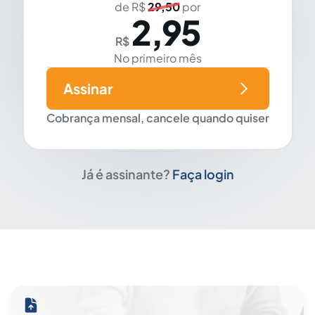
de R$
29,50
por
2,95
R$
No primeiro mês
Assinar
Cobrança mensal, cancele quando quiser
Já é assinante?
Faça login