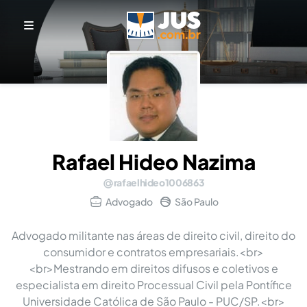
Rafael Hideo Nazima
rafaelhideo1006863
Advogado
São Paulo
Advogado militante nas áreas de direito civil, direito do
consumidor e contratos empresariais.<br>
<br>Mestrando em direitos difusos e coletivos e
especialista em direito Processual Civil pela Pontífice
Universidade Católica de São Paulo - PUC/SP.<br>