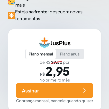
mais
Esteja
na frente
: descubra novas
ferramentas
JusPlus
Plano mensal
Plano anual
de R$
29,50
por
2,95
R$
No primeiro mês
Assinar
Cobrança mensal, cancele quando quiser