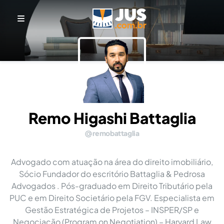
Remo Higashi Battaglia
remobattaglia
Advogado com atuação na área do direito imobiliário,
Sócio Fundador do escritório Battaglia & Pedrosa
Advogados . Pós-graduado em Direito Tributário pela
PUC e em Direito Societário pela FGV. Especialista em
Gestão Estratégica de Projetos – INSPER/SP e
Negociação (Program on Negotiation) – Harvard Law