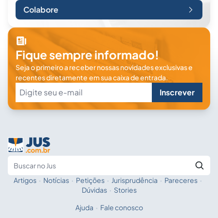
Colabore
Fique sempre informado!
Seja o primeiro a receber nossas novidades exclusivas e
recentes diretamente em sua caixa de entrada.
Inscrever
Artigos
·
Notícias
·
Petições
·
Jurisprudência
·
Pareceres
·
Fale com a IA
Buscar no Jus
Dúvidas
·
Stories
Ajuda
·
Fale conosco