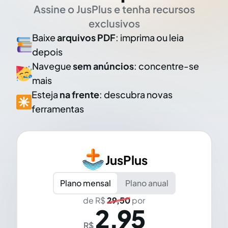
Assine o JusPlus e tenha recursos
exclusivos
Baixe
arquivos PDF
: imprima ou leia
depois
Navegue
sem anúncios
: concentre-se
mais
Esteja
na frente
: descubra novas
ferramentas
JusPlus
Plano mensal
Plano anual
de R$
29,50
por
2,95
R$