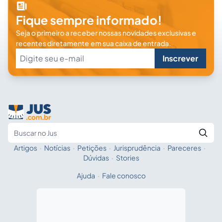
Fique sempre informado!
Seja o primeiro a receber nossas novidades exclusivas e
recentes diretamente em sua caixa de entrada.
Inscrever
Artigos
·
Notícias
·
Petições
·
Jurisprudência
·
Pareceres
·
Fale com a IA
Buscar no Jus
Dúvidas
·
Stories
Ajuda
·
Fale conosco