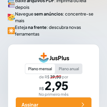
Baixe
arquivos PDF
: imprima ou leia
depois
Navegue
sem anúncios
: concentre-se
mais
Esteja
na frente
: descubra novas
ferramentas
JusPlus
Plano mensal
Plano anual
de R$
29,50
por
2,95
R$
No primeiro mês
Assinar