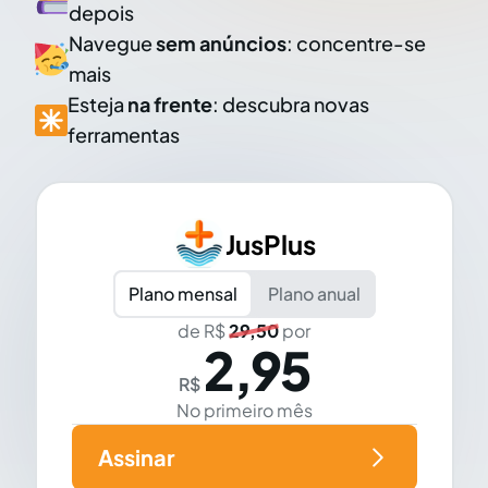
depois
Navegue
sem anúncios
: concentre-se
mais
Esteja
na frente
: descubra novas
ferramentas
JusPlus
Plano mensal
Plano anual
de R$
29,50
por
2,95
R$
No primeiro mês
Assinar