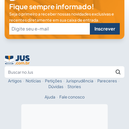
Fique sempre informado!
Seja o primeiro a receber nossas novidades exclusivas e
recentes diretamente em sua caixa de entrada.
Inscrever
Artigos
·
Notícias
·
Petições
·
Jurisprudência
·
Pareceres
·
Fale com a IA
Buscar no Jus
Dúvidas
·
Stories
Ajuda
·
Fale conosco