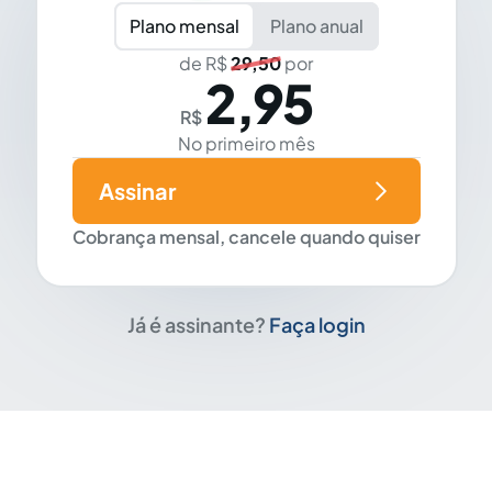
Plano mensal
Plano anual
de R$
29,50
por
2,95
R$
No primeiro mês
Assinar
Cobrança mensal, cancele quando quiser
Já é assinante?
Faça login