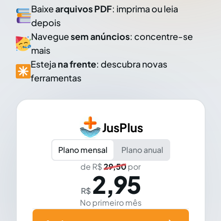
Baixe
arquivos PDF
: imprima ou leia
depois
Navegue
sem anúncios
: concentre-se
mais
Esteja
na frente
: descubra novas
ferramentas
JusPlus
Plano mensal
Plano anual
de R$
29,50
por
2,95
R$
No primeiro mês