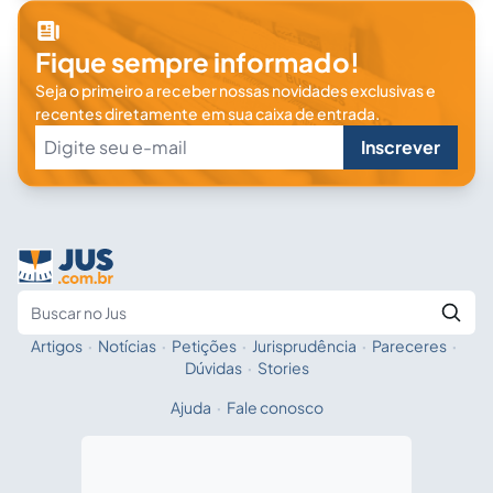
Fique sempre informado!
Seja o primeiro a receber nossas novidades exclusivas e
recentes diretamente em sua caixa de entrada.
Inscrever
Artigos
·
Notícias
·
Petições
·
Jurisprudência
·
Pareceres
·
Fale com a IA
Buscar no Jus
Dúvidas
·
Stories
Ajuda
·
Fale conosco