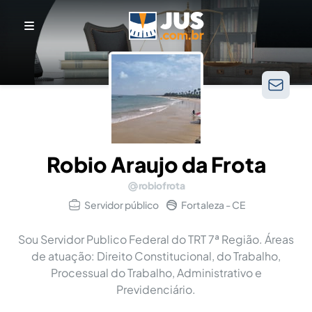
Robio Araujo da Frota
robiofrota
Servidor público
Fortaleza - CE
Sou Servidor Publico Federal do TRT 7ª Região. Áreas
de atuação: Direito Constitucional, do Trabalho,
Processual do Trabalho, Administrativo e
Previdenciário.