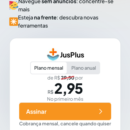
Navegue
sem anúncios
: concentre-se
mais
Esteja
na frente
: descubra novas
ferramentas
JusPlus
Plano mensal
Plano anual
de R$
29,50
por
2,95
R$
No primeiro mês
Assinar
Cobrança mensal, cancele quando quiser