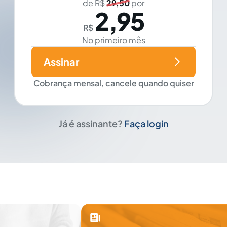
de R$
29,50
por
2,95
R$
No primeiro mês
Assinar
Cobrança mensal, cancele quando quiser
Já é assinante?
Faça login