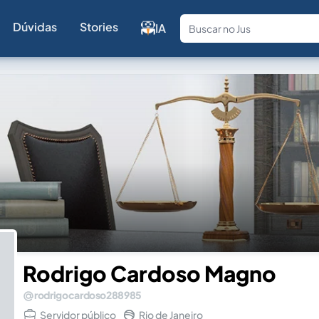
Dúvidas
Stories
IA
Fale com a
Rodrigo Cardoso Magno
rodrigocardoso288985
Servidor público
Rio de Janeiro