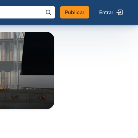
Publicar
Entrar
 IA
Buscar no Jus