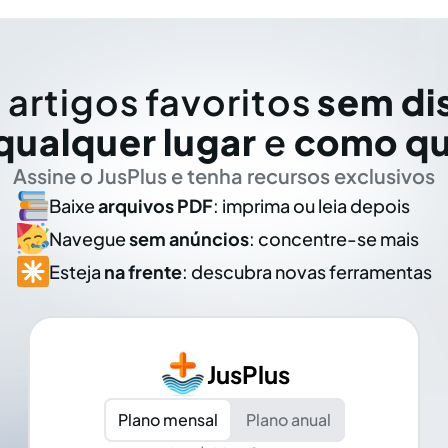
 artigos favoritos
sem di
qualquer lugar
e
como qu
Assine o JusPlus e tenha recursos exclusivos
Baixe
arquivos PDF
: imprima ou leia depois
Navegue
sem anúncios
: concentre-se mais
Esteja
na frente
: descubra novas ferramentas
JusPlus
Plano mensal
Plano anual