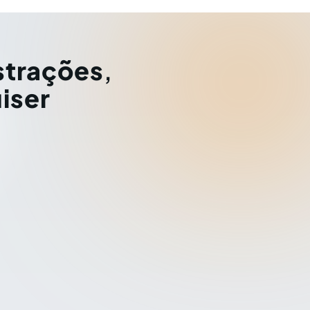
strações
,
iser