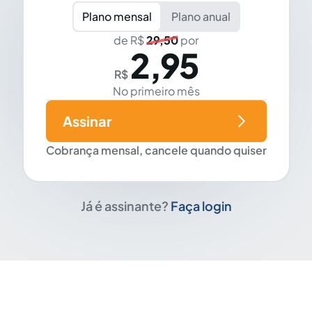
Plano mensal
Plano anual
de R$
29,50
por
2,95
R$
No primeiro mês
Assinar
Cobrança mensal, cancele quando quiser
Já é assinante?
Faça login