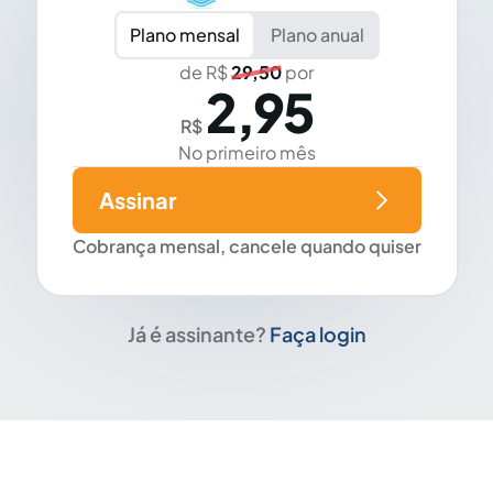
Plano mensal
Plano anual
de R$
29,50
por
2,95
R$
No primeiro mês
Assinar
Cobrança mensal, cancele quando quiser
Já é assinante?
Faça login