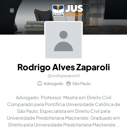
Rodrigo Alves Zaparoli
rodrigozaparoli
Advogado
São Paulo
Advogado. Professor. Mestre em Direito Civil
Comparado pela Pontifícia Universidade Católica de
São Paulo; Especialista em Direito Civil pela
Universidade Presbiteriana Mackenzie; Graduado em
Direito pela Universidade Presbiteriana Mackenzie. .