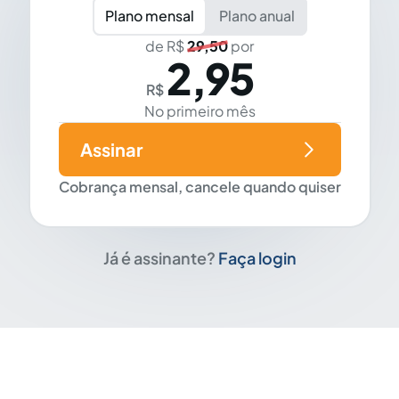
Plano mensal
Plano anual
de R$
29,50
por
2,95
R$
No primeiro mês
Assinar
Cobrança mensal, cancele quando quiser
Já é assinante?
Faça login