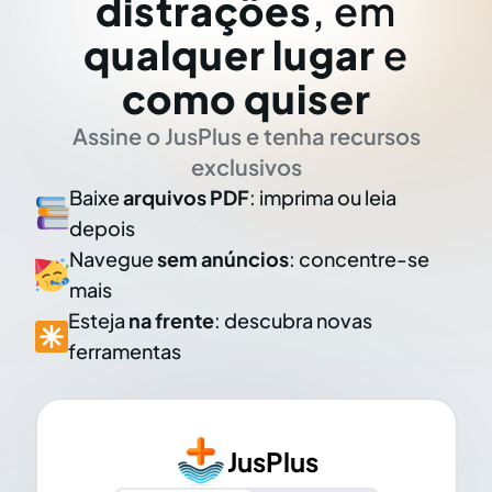
distrações
, em
qualquer lugar
e
como quiser
Assine o JusPlus e tenha recursos
exclusivos
Baixe
arquivos PDF
: imprima ou leia
depois
Navegue
sem anúncios
: concentre-se
mais
Esteja
na frente
: descubra novas
ferramentas
JusPlus