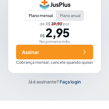
JusPlus
Plano mensal
Plano anual
de R$
29,50
por
2,95
R$
No primeiro mês
Assinar
Cobrança mensal, cancele quando quiser
Já é assinante?
Faça login