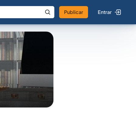
Publicar
Entrar
 IA
Buscar no Jus