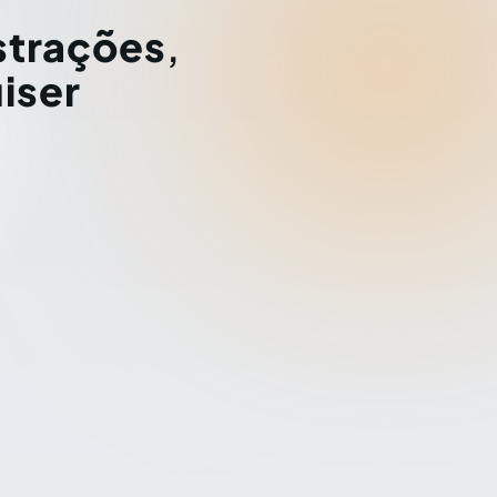
strações
,
iser