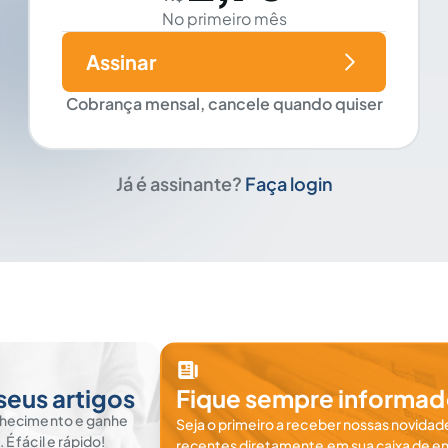
No primeiro mês
Assinar
Cobrança mensal, cancele quando quiser
Já é assinante?
Faça login
seus artigos
Fique sempre informad
nhecimento e ganhe
Seja o primeiro a receber nossas novidade
 fácil e rápido!
recentes diretamente em sua caixa de en