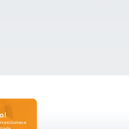
o!
s exclusivas e
trada.