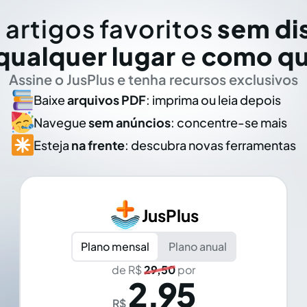
 artigos favoritos
sem di
qualquer lugar
e
como qu
Assine o JusPlus e tenha recursos exclusivos
Baixe
arquivos PDF
: imprima ou leia depois
Navegue
sem anúncios
: concentre-se mais
Esteja
na frente
: descubra novas ferramentas
JusPlus
Plano mensal
Plano anual
de R$
29,50
por
2,95
R$