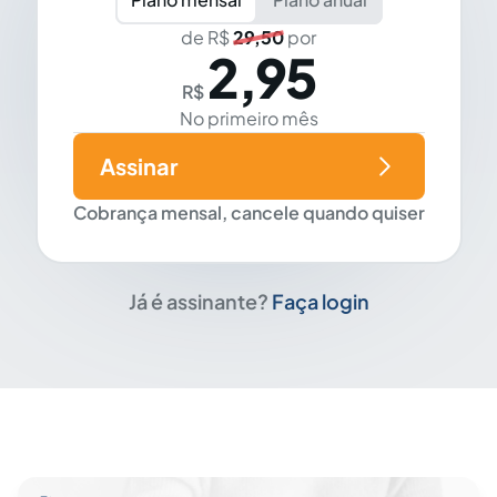
de R$
29,50
por
2,95
R$
No primeiro mês
Assinar
Cobrança mensal, cancele quando quiser
Já é assinante?
Faça login