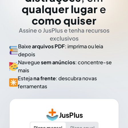
qualquer lugar
e
como quiser
Assine o JusPlus e tenha recursos
exclusivos
Baixe
arquivos PDF
: imprima ou leia
depois
Navegue
sem anúncios
: concentre-se
mais
Esteja
na frente
: descubra novas
ferramentas
JusPlus
Plano mensal
Plano anual