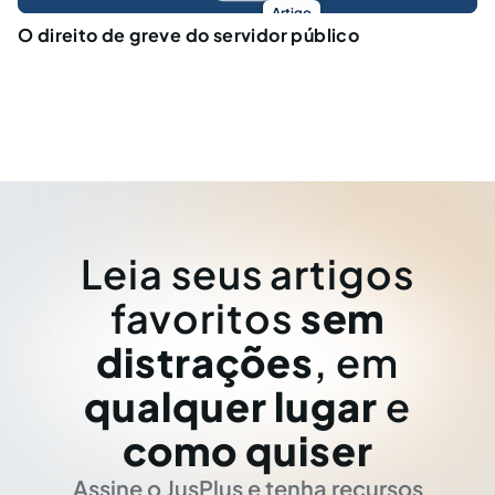
Artigo
O direito de greve do servidor público
Leia seus artigos
favoritos
sem
distrações
, em
qualquer lugar
e
como quiser
Assine o JusPlus e tenha recursos