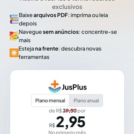
exclusivos
Baixe
arquivos PDF
: imprima ou leia
depois
Navegue
sem anúncios
: concentre-se
mais
Esteja
na frente
: descubra novas
ferramentas
JusPlus
Plano mensal
Plano anual
de R$
29,50
por
2,95
R$
No primeiro mês