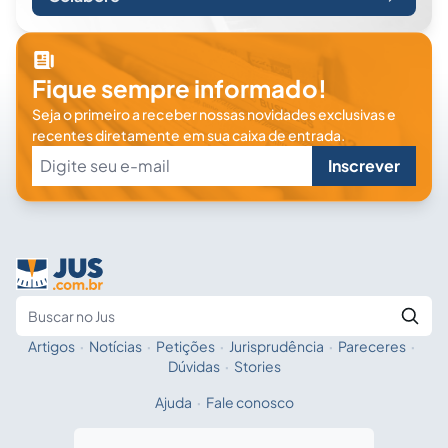
Fique sempre informado!
Seja o primeiro a receber nossas novidades exclusivas e
recentes diretamente em sua caixa de entrada.
Inscrever
Artigos
·
Notícias
·
Petições
·
Jurisprudência
·
Pareceres
·
Fale com a IA
Buscar no Jus
Dúvidas
·
Stories
Ajuda
·
Fale conosco