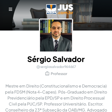
Sérgio Salvador
sergiosalvador964667
Professor
Mestre em Direito (Constitucionalismo e Democracia)
pela FDSM (Nota 4-Capes). Pós-Graduado em Direito
Previdenciário pela EPD/SP e em Direito Processual
Civil pela PUC/SP. Professor Universitário. Escritor.
Conselheiro da 23ª Subseção da OAB/MG. Advogado