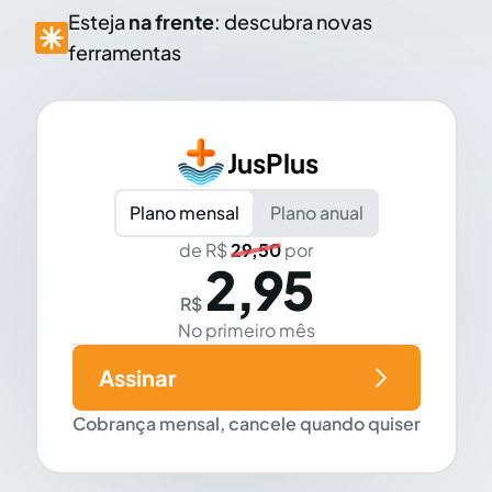
Esteja
na frente
: descubra novas
ferramentas
JusPlus
Plano mensal
Plano anual
de R$
29,50
por
2,95
R$
No primeiro mês
Assinar
Cobrança mensal, cancele quando quiser