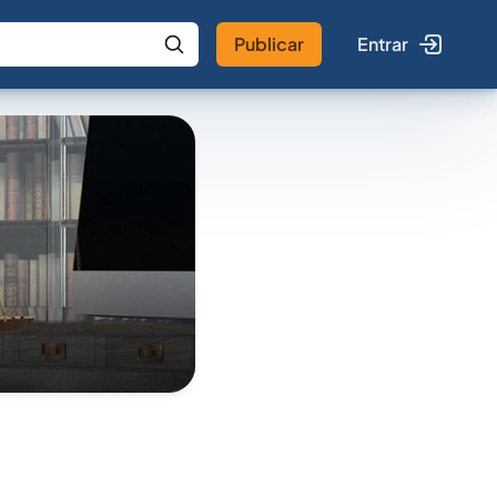
Publicar
Entrar
 IA
Buscar no Jus