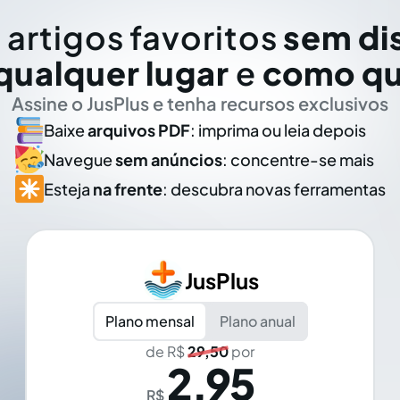
 artigos favoritos
sem di
qualquer lugar
e
como qu
Assine o JusPlus e tenha recursos exclusivos
Baixe
arquivos PDF
: imprima ou leia depois
Navegue
sem anúncios
: concentre-se mais
Esteja
na frente
: descubra novas ferramentas
JusPlus
Plano mensal
Plano anual
de R$
29,50
por
2,95
R$