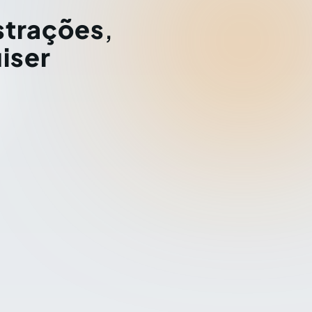
strações
,
iser