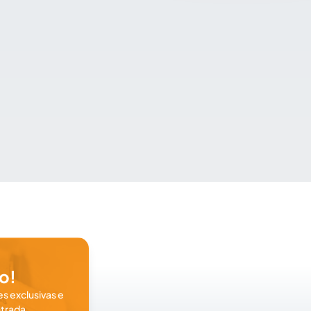
o!
s exclusivas e
trada.