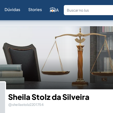
Dúvidas
Stories
IA
Fale com a
Sheila Stolz da Silveira
sheilastolz2201754