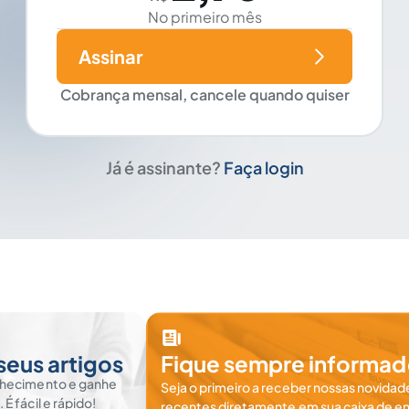
No primeiro mês
Assinar
Cobrança mensal, cancele quando quiser
Já é assinante?
Faça login
seus artigos
Fique sempre informad
nhecimento e ganhe
Seja o primeiro a receber nossas novidade
 fácil e rápido!
recentes diretamente em sua caixa de en