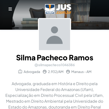
Silma Pacheco Ramos
silmapacheco1046386
Advogada
2.932/AM
Manaus - AM
Advogada, graduada em História e Direito pela
Universidade Federal do Amazonas (Ufam),
Especialização em Direito Processual Civil pela Ufam,
Mestrado em Direito Ambiental pela Universidade do
Estado do Amazonas, doutoranda em Direito Penal