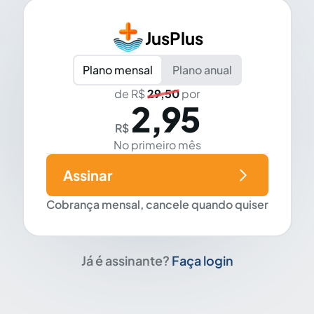
JusPlus
Plano mensal
Plano anual
de R$
29,50
por
2,95
R$
No primeiro mês
Assinar
Cobrança mensal, cancele quando quiser
Já é assinante?
Faça login