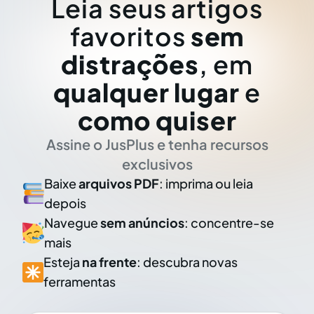
Leia seus artigos
favoritos
sem
distrações
, em
qualquer lugar
e
como quiser
Assine o JusPlus e tenha recursos
exclusivos
Baixe
arquivos PDF
: imprima ou leia
depois
Navegue
sem anúncios
: concentre-se
mais
Esteja
na frente
: descubra novas
ferramentas