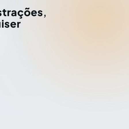
strações
,
iser