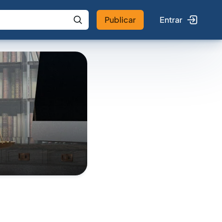
Publicar
Entrar
 IA
Buscar no Jus