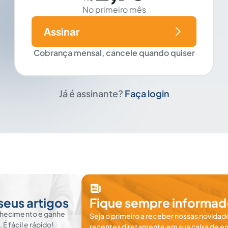
No primeiro mês
Assinar
Cobrança mensal, cancele quando quiser
Já é assinante?
Faça login
seus artigos
Fique sempre informad
nhecimento e ganhe
Seja o primeiro a receber nossas novidade
 fácil e rápido!
recentes diretamente em sua caixa de en