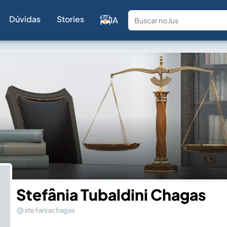
Dúvidas
Stories
IA
Fale com a
Stefânia Tubaldini Chagas
stefaniachagas