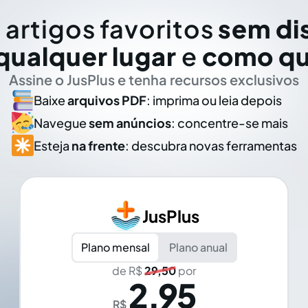
 artigos favoritos
sem di
qualquer lugar
e
como qu
Assine o JusPlus e tenha recursos exclusivos
Baixe
arquivos PDF
: imprima ou leia depois
Navegue
sem anúncios
: concentre-se mais
Esteja
na frente
: descubra novas ferramentas
JusPlus
Plano mensal
Plano anual
de R$
29,50
por
2,95
R$