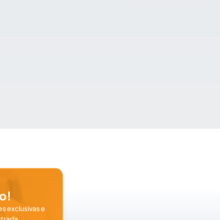
o!
s exclusivas e
trada.