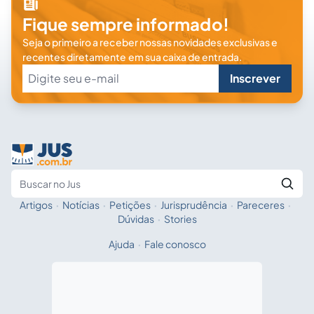
Fique sempre informado!
Seja o primeiro a receber nossas novidades exclusivas e
recentes diretamente em sua caixa de entrada.
Inscrever
Artigos
·
Notícias
·
Petições
·
Jurisprudência
·
Pareceres
·
Fale com a IA
Buscar no Jus
Dúvidas
·
Stories
Ajuda
·
Fale conosco