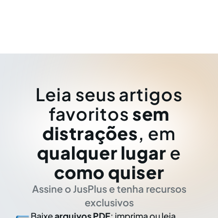
Leia seus artigos
favoritos
sem
distrações
, em
qualquer lugar
e
como quiser
Assine o JusPlus e tenha recursos
exclusivos
Baixe
arquivos PDF
: imprima ou leia