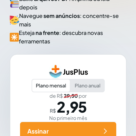
depois
Navegue
sem anúncios
: concentre-se
mais
Esteja
na frente
: descubra novas
ferramentas
JusPlus
Plano mensal
Plano anual
de R$
29,50
por
2,95
R$
No primeiro mês
Assinar