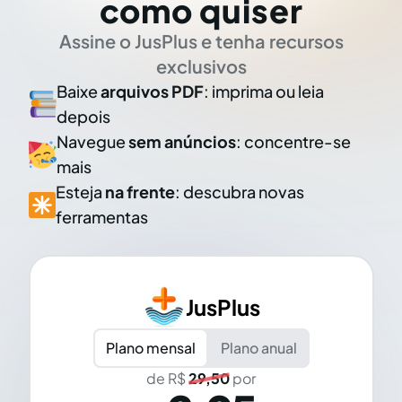
como quiser
Assine o JusPlus e tenha recursos
exclusivos
Baixe
arquivos PDF
: imprima ou leia
depois
Navegue
sem anúncios
: concentre-se
mais
Esteja
na frente
: descubra novas
ferramentas
JusPlus
Plano mensal
Plano anual
de R$
29,50
por