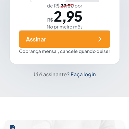
de R$
29,50
por
2,95
R$
No primeiro mês
Assinar
Cobrança mensal, cancele quando quiser
Já é assinante?
Faça login