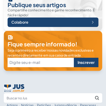
Publique seus artigos
Compartilhe conhecimento e ganhe reconhecimento. É
fácil e rápido!
Colabore
Fique sempre informado!
Seja o primeiro a receber nossas novidades exclusivas e
recentes diretamente em sua caixa de entrada.
Inscrever
Artigos
·
Notícias
·
Petições
·
Jurisprudência
·
Pareceres
·