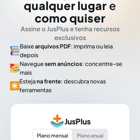
qualquer lugar
e
como quiser
Assine o JusPlus e tenha recursos
exclusivos
Baixe
arquivos PDF
: imprima ou leia
depois
Navegue
sem anúncios
: concentre-se
mais
Esteja
na frente
: descubra novas
ferramentas
JusPlus
Plano mensal
Plano anual