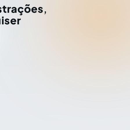
strações
,
iser