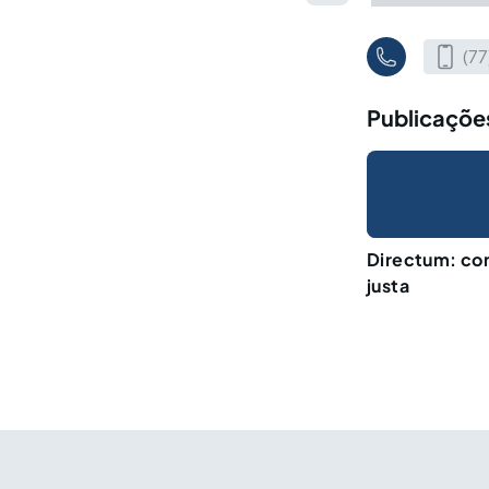
(77
Publicaçõe
Directum: co
justa