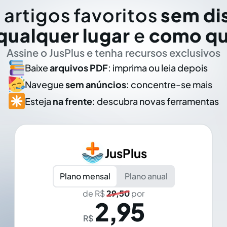
 artigos favoritos
sem di
qualquer lugar
e
como qu
Assine o JusPlus e tenha recursos exclusivos
Baixe
arquivos PDF
: imprima ou leia depois
Navegue
sem anúncios
: concentre-se mais
Esteja
na frente
: descubra novas ferramentas
JusPlus
Plano mensal
Plano anual
de R$
29,50
por
2,95
R$