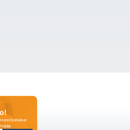
o!
s exclusivas e
trada.