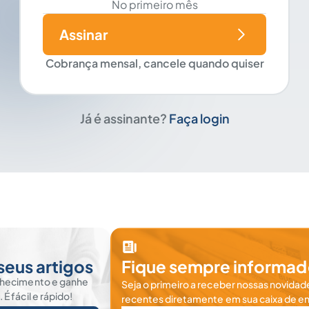
No primeiro mês
Assinar
Cobrança mensal, cancele quando quiser
Já é assinante?
Faça login
seus artigos
Fique sempre informad
nhecimento e ganhe
Seja o primeiro a receber nossas novidade
 fácil e rápido!
recentes diretamente em sua caixa de en