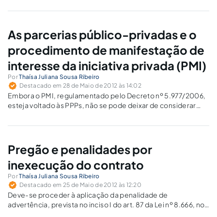
critério de habilitação no certame, a regularidade fiscal
apenas perante a Fazenda Nacional.
As parcerias público-privadas e o
procedimento de manifestação de
interesse da iniciativa privada (PMI)
Por
Thaísa Juliana Sousa Ribeiro
Destacado em 28 de Maio de 2012 às 14:02
Embora o PMI, regulamentado pelo Decreto nº 5.977/2006,
esteja voltado às PPPs, não se pode deixar de considerar
que este seria um importante mecanismo a ser também
aplicado às concessões comuns, cabendo ao legislador
promover a alteração do art. 21 da Lei nº 8.987/1995.
Pregão e penalidades por
inexecução do contrato
Por
Thaísa Juliana Sousa Ribeiro
Destacado em 25 de Maio de 2012 às 12:20
Deve-se proceder à aplicação da penalidade de
advertência, prevista no inciso I do art. 87 da Lei nº 8.666, no
âmbito do pregão, em respeito ao princípio da