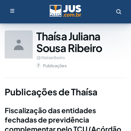
Thaísa Juliana
Sousa Ribeiro
thaisaribeiro
Publicações
7
Publicações de Thaísa
Fiscalização das entidades
fechadas de previdência
complementar pelo TCU (Acórdão