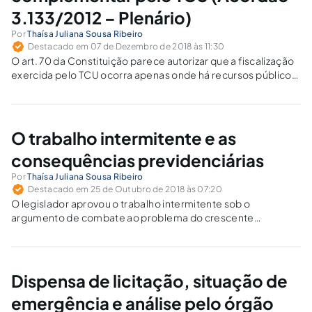
3.133/2012 – Plenário)
Por
Thaísa Juliana Sousa Ribeiro
Destacado em 07 de Dezembro de 2018 às 11:30
O art. 70 da Constituição parece autorizar que a fiscalização
exercida pelo TCU ocorra apenas onde há recursos públicos,
ou seja, dinheiro público envolvido. Como ficam as EFPC?
O trabalho intermitente e as
consequências previdenciárias
Por
Thaísa Juliana Sousa Ribeiro
Destacado em 25 de Outubro de 2018 às 07:20
O legislador aprovou o trabalho intermitente sob o
argumento de combate ao problema do crescente
desemprego. Mas, essa política pública não é adequada, na
medida em que ela não enfrenta, não diminui e não possui
condições de resolver esse problema.
Dispensa de licitação, situação de
emergência e análise pelo órgão