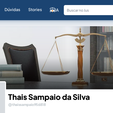
Dúvidas
Stories
IA
Fale com a
Thais Sampaio da Silva
thaissampaio956818