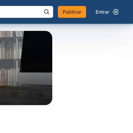
Publicar
Entrar
 IA
Buscar no Jus