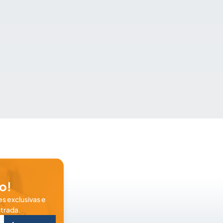
o!
s exclusivas e
trada.