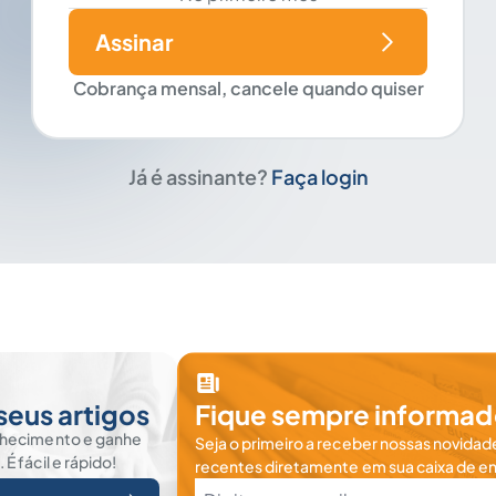
Assinar
Cobrança mensal, cancele quando quiser
Já é assinante?
Faça login
seus artigos
Fique sempre informad
nhecimento e ganhe
Seja o primeiro a receber nossas novidade
 fácil e rápido!
recentes diretamente em sua caixa de en