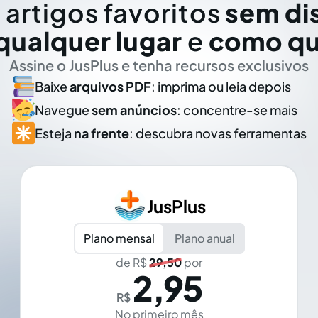
 artigos favoritos
sem di
qualquer lugar
e
como qu
Assine o JusPlus e tenha recursos exclusivos
Baixe
arquivos PDF
: imprima ou leia depois
Navegue
sem anúncios
: concentre-se mais
Esteja
na frente
: descubra novas ferramentas
JusPlus
Plano mensal
Plano anual
de R$
29,50
por
2,95
R$
No primeiro mês