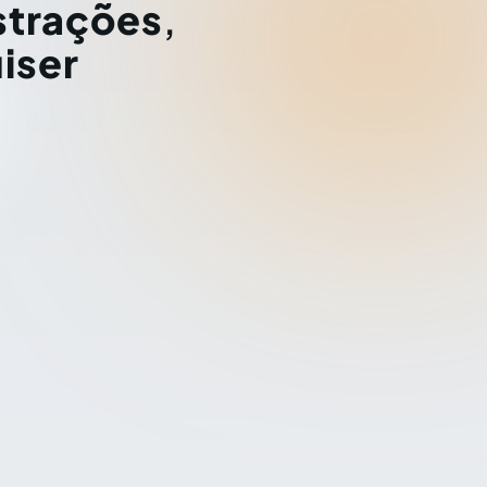
strações
,
iser