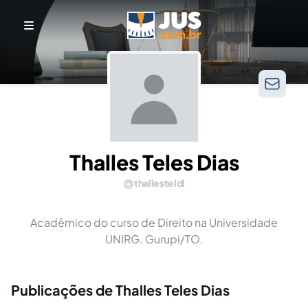
Thalles Teles Dias
thallesteldi
Acadêmico do curso de Direito na Universidade
UNIRG. Gurupi/TO.
Publicações de Thalles Teles Dias