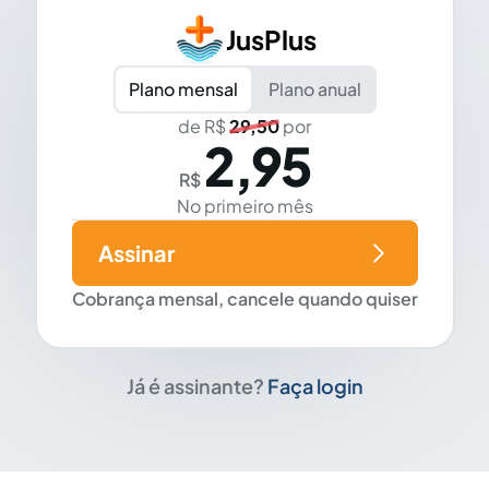
JusPlus
Plano mensal
Plano anual
de R$
29,50
por
2,95
R$
No primeiro mês
Assinar
Cobrança mensal, cancele quando quiser
Já é assinante?
Faça login