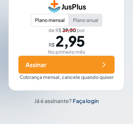
JusPlus
Plano mensal
Plano anual
de R$
29,50
por
2,95
R$
No primeiro mês
Assinar
Cobrança mensal, cancele quando quiser
Já é assinante?
Faça login