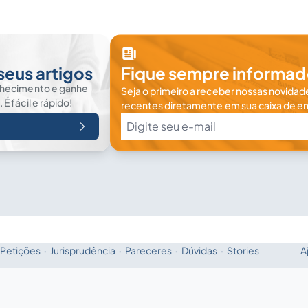
seus artigos
Fique sempre informad
nhecimento e ganhe
Seja o primeiro a receber nossas novidade
 fácil e rápido!
recentes diretamente em sua caixa de en
Petições
·
Jurisprudência
·
Pareceres
·
Dúvidas
·
Stories
A
Fale com a IA