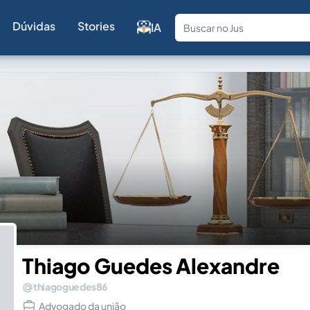
Dúvidas
Stories
IA
Fale com a
Thiago Guedes Alexandre
thiagoguedes86
Advogado da união