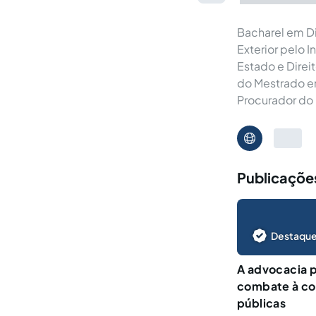
Bacharel em Di
Exterior pelo I
Estado e Direi
do Mestrado em
Procurador do
Publicaçõe
Destaque
A advocacia p
combate à co
públicas