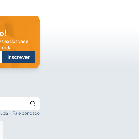
o!
s exclusivas e
trada.
Inscrever
juda
·
Fale conosco
Buscar no Jus