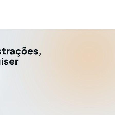
strações
,
iser