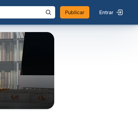
Publicar
Entrar
 IA
Buscar no Jus