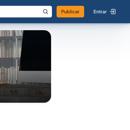
Publicar
Entrar
 IA
Buscar no Jus