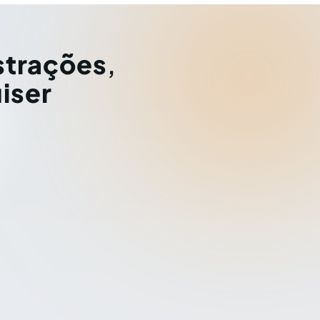
strações
,
iser