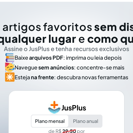
 artigos favoritos
sem di
qualquer lugar
e
como qu
Assine o JusPlus e tenha recursos exclusivos
Baixe
arquivos PDF
: imprima ou leia depois
Navegue
sem anúncios
: concentre-se mais
Esteja
na frente
: descubra novas ferramentas
JusPlus
Plano mensal
Plano anual
de R$
29,50
por