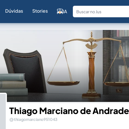
Dúvidas
Stories
IA
Fale com a
Thiago Marciano de Andrade
thiagomarciano951043