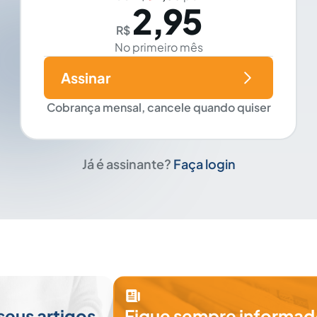
2,95
R$
No primeiro mês
Assinar
Cobrança mensal, cancele quando quiser
Já é assinante?
Faça login
seus artigos
Fique sempre informad