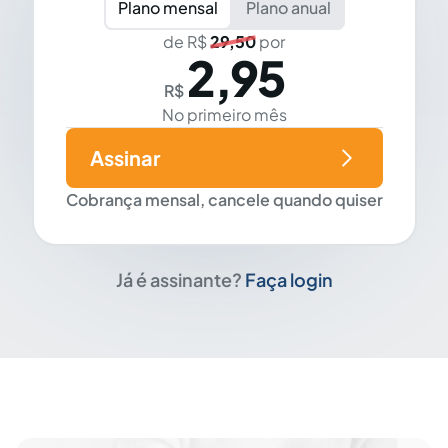
Plano mensal
Plano anual
de R$
29,50
por
2,95
R$
No primeiro mês
Assinar
Cobrança mensal, cancele quando quiser
Já é assinante?
Faça login