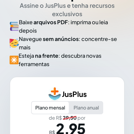
Assine o JusPlus e tenha recursos
exclusivos
Baixe
arquivos PDF
: imprima ou leia
depois
Navegue
sem anúncios
: concentre-se
mais
Esteja
na frente
: descubra novas
ferramentas
JusPlus
Plano mensal
Plano anual
de R$
29,50
por
2,95
R$