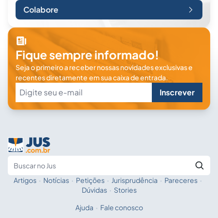
Colabore
Fique sempre informado!
Seja o primeiro a receber nossas novidades exclusivas e
recentes diretamente em sua caixa de entrada.
Inscrever
Artigos
·
Notícias
·
Petições
·
Jurisprudência
·
Pareceres
·
Fale com a IA
Buscar no Jus
Dúvidas
·
Stories
Ajuda
·
Fale conosco