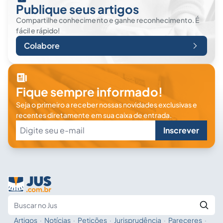
Publique seus artigos
Compartilhe conhecimento e ganhe reconhecimento. É
fácil e rápido!
Colabore
Fique sempre informado!
Seja o primeiro a receber nossas novidades exclusivas e
recentes diretamente em sua caixa de entrada.
Inscrever
Artigos
·
Notícias
·
Petições
·
Jurisprudência
·
Pareceres
·