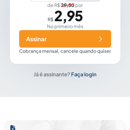
de R$
29,50
por
2,95
R$
No primeiro mês
Assinar
Cobrança mensal, cancele quando quiser
Já é assinante?
Faça login