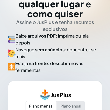
qualquer lugar
e
como quiser
Assine o JusPlus e tenha recursos
exclusivos
Baixe
arquivos PDF
: imprima ou leia
depois
Navegue
sem anúncios
: concentre-se
mais
Esteja
na frente
: descubra novas
ferramentas
JusPlus
Plano mensal
Plano anual