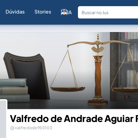
Dúvidas
Stories
IA
Fale com a
Valfredo de Andrade Aguiar 
valfredode955103