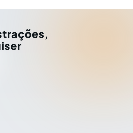
strações
,
iser