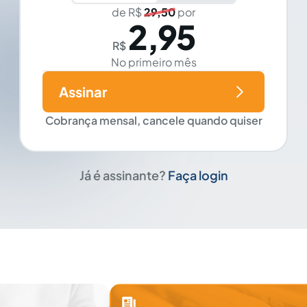
de R$
29,50
por
2,95
R$
No primeiro mês
Assinar
Cobrança mensal, cancele quando quiser
Já é assinante?
Faça login