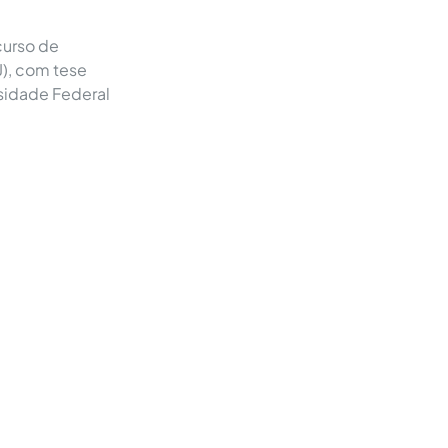
curso de
J), com tese
sidade Federal