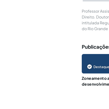
Professor Assi
Direito. Douto
intitulada Reg
do Rio Grande 
Publicações
Destaque
Zoneamento a
desenvolvime