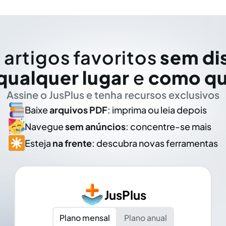
 artigos favoritos
sem di
qualquer lugar
e
como qu
Assine o JusPlus e tenha recursos exclusivos
Baixe
arquivos PDF
: imprima ou leia depois
Navegue
sem anúncios
: concentre-se mais
Esteja
na frente
: descubra novas ferramentas
JusPlus
Plano mensal
Plano anual