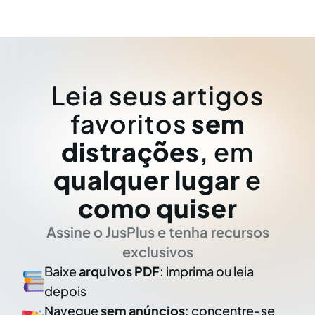
Leia seus artigos
favoritos
sem
distrações
, em
qualquer lugar
e
como quiser
Assine o JusPlus e tenha recursos
exclusivos
Baixe
arquivos PDF
: imprima ou leia
depois
Navegue
sem anúncios
: concentre-se