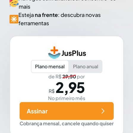
mais
Esteja
na frente
: descubra novas
ferramentas
JusPlus
Plano mensal
Plano anual
de R$
29,50
por
2,95
R$
No primeiro mês
Assinar
Cobrança mensal, cancele quando quiser