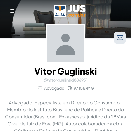
Vitor Guglinski
vitorguglinski886951
Advogado
97108/MG
Advogado. Especialista em Direito do Consumidor.
Membro do Instituto Brasileiro de Política e Direito do
Consumidor (Brasilcon). Ex-assessor jurídico da 2ª Vara
Cível de Juiz de Fora (MG). Autor colaborador da obra
Código de Defesa do Consumidor - Doutrina e