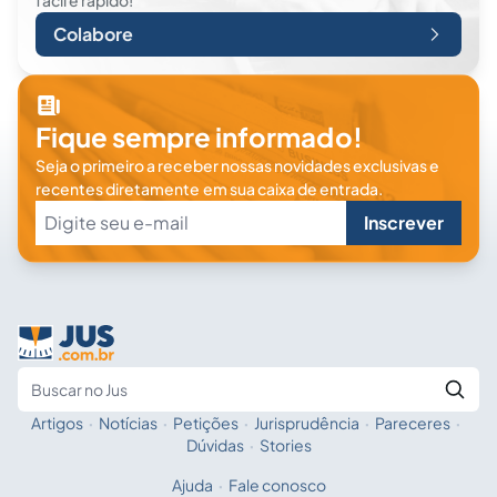
fácil e rápido!
Colabore
Fique sempre informado!
Seja o primeiro a receber nossas novidades exclusivas e
recentes diretamente em sua caixa de entrada.
Inscrever
Artigos
·
Notícias
·
Petições
·
Jurisprudência
·
Pareceres
·
Fale com a IA
Buscar no Jus
Dúvidas
·
Stories
Ajuda
·
Fale conosco