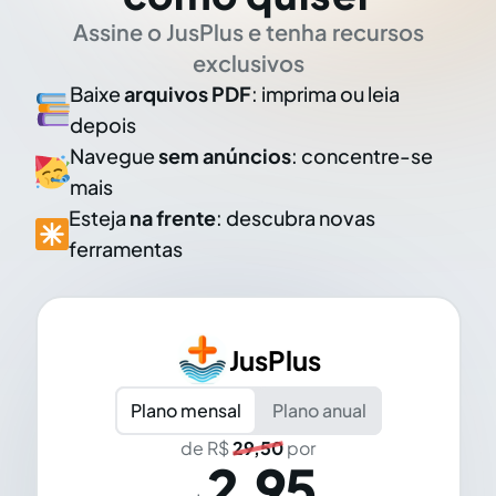
Assine o JusPlus e tenha recursos
exclusivos
Baixe
arquivos PDF
: imprima ou leia
depois
Navegue
sem anúncios
: concentre-se
mais
Esteja
na frente
: descubra novas
ferramentas
JusPlus
Plano mensal
Plano anual
de R$
29,50
por
2,95