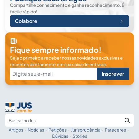
Compartilhe conhecimento e ganhe reconhecimento. É
fácil e rápido!
Colabore
Fique sempre informado!
Seja o primeiro a receber nossas novidades exclusivas e
recentes diretamente em sua caixa de entrada.
Inscrever
Artigos
·
Notícias
·
Petições
·
Jurisprudência
·
Pareceres
·
Fale com a IA
Buscar no Jus
Dúvidas
·
Stories