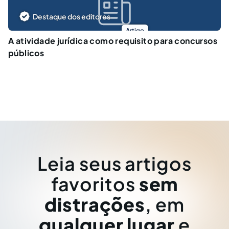
Destaque dos editores
Artigo
A atividade jurídica como requisito para concursos
públicos
Leia seus artigos
favoritos
sem
distrações
, em
qualquer lugar
e