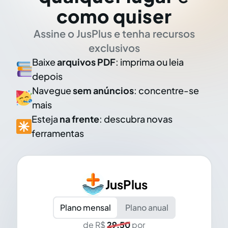
como quiser
Assine o JusPlus e tenha recursos
exclusivos
Baixe
arquivos PDF
: imprima ou leia
depois
Navegue
sem anúncios
: concentre-se
mais
Esteja
na frente
: descubra novas
ferramentas
JusPlus
Plano mensal
Plano anual
de R$
29,50
por