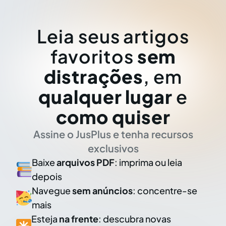
Leia seus artigos
favoritos
sem
distrações
, em
qualquer lugar
e
como quiser
Assine o JusPlus e tenha recursos
exclusivos
Baixe
arquivos PDF
: imprima ou leia
depois
Navegue
sem anúncios
: concentre-se
mais
Esteja
na frente
: descubra novas