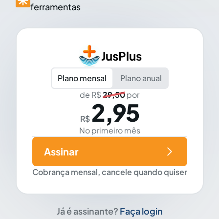
ferramentas
JusPlus
Plano mensal
Plano anual
de R$
29,50
por
2,95
R$
No primeiro mês
Assinar
Cobrança mensal, cancele quando quiser
Já é assinante?
Faça login