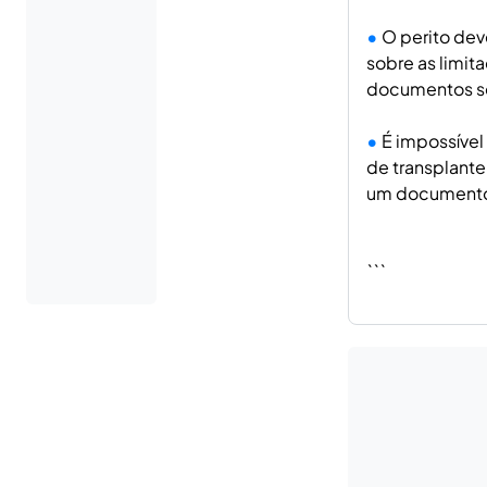
O perito deve
sobre as limit
documentos sem
É impossível
de transplante
um documento 
```