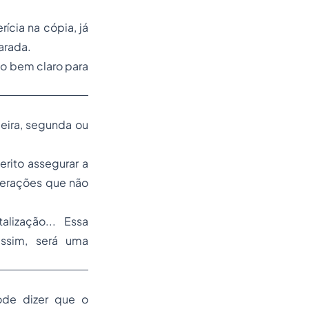
ícia na cópia, já
arada.
do bem claro para
eira, segunda ou
erito assegurar a
lterações que não
lização... Essa
assim, será uma
ode dizer que o