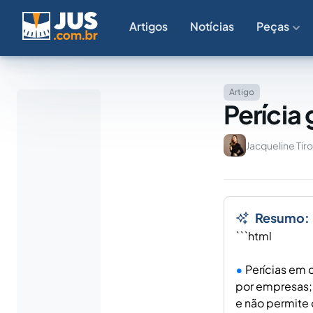
Artigos
Notícias
Peças
Artigo
Perícia
Jacqueline Tiro
Resumo:
```html
Perícias em 
por empresas; 
e não permite 