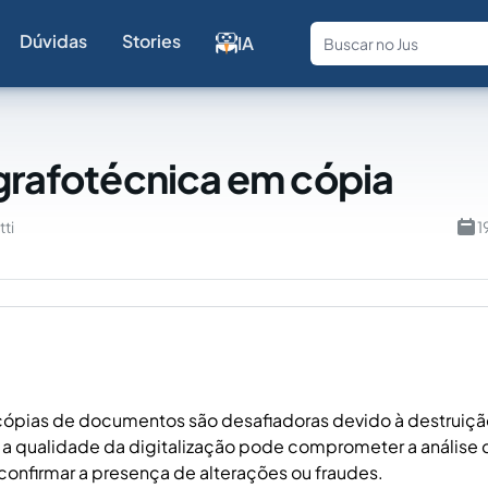
Dúvidas
Stories
IA
Fale com a
 grafotécnica em cópia
tti
1
cópias de documentos são desafiadoras devido à destruição
a qualidade da digitalização pode comprometer a análise d
confirmar a presença de alterações ou fraudes.