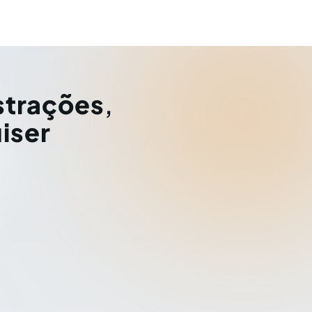
strações
,
iser