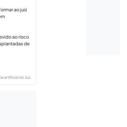
ormar ao juiz
 em
evido ao risco
nsplantadas de
artificial do Jus.