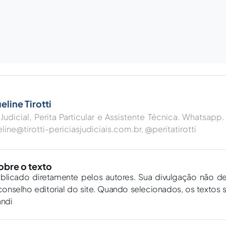
eline Tirotti
 Judicial, Perita Particular e Assistente Técnica. Whatsapp
line@tirotti-periciasjudiciais.com.br
, @peritatirotti
obre o texto
ublicado diretamente pelos autores. Sua divulgação não d
onselho editorial do site. Quando selecionados, os textos 
andi