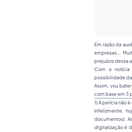
Em razão da ausê
empresas... Mui
prejuízos dessa 
Com a notícia 
possibilidade da
Assim, vou bate
com base em 3 p
1) A perícia não 
Infelizmente, 
documentos). As
digitalização é 