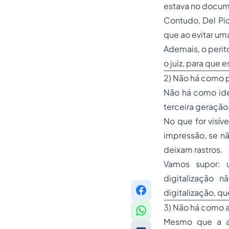
estava no docum
Contudo, Del Pic
que ao evitar um
Ademais, o perit
o juiz, para que 
2) Não há como p
Não há como ide
terceira geração
No que for visív
impressão, se nã
deixam rastros.
Vamos supor: u
digitalização 
digitalização, 
3) Não há como a
Mesmo que a as