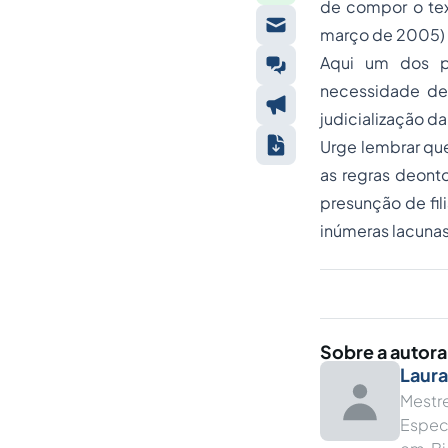
de compor o tex
março de 2005) 
Aqui um dos po
necessidade de 
judicialização d
Urge lembrar que
as regras deont
presunção de fil
inúmeras lacunas
Sobre a autora
Laura
Mestr
Espec