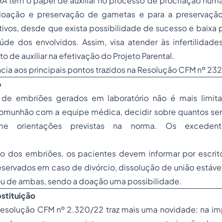
RA têm o papel de auxiliar no processo de procriação hum
a doação e preservação de gametas e para a preservaçã
ivos, desde que exista possibilidade de sucesso e baixa 
aúde dos envolvidos. Assim, visa atender às infertilidad
to de auxiliar na efetivação do Projeto Parental.
ência aos principais pontos trazidos na Resolução CFM nº 23
o
 de embriões gerados em laboratório não é mais limit
omunhão com a equipe médica, decidir sobre quantos serã
rme orientações previstas na norma. Os excede
.
o dos embriões, os pacientes devem informar por escrito
servados em caso de divórcio, dissolução de união estáve
ou de ambas, sendo a doação uma possibilidade.
stituição
Resolução CFM nº 2.320/22 traz mais uma novidade: na im