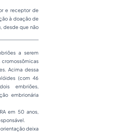
or e receptor de
ceção à doação de
u, desde que não
briões a serem
as cromossômicas
es. Acima dessa
plóides (com 46
ois embriões,
ção embrionária
 RA em 50 anos,
esponsável.
orientação deixa