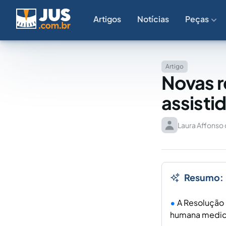
Artigos
Notícias
Peças
Artigo
Novas r
assisti
Laura Affonso 
Resumo:
A Resolução 
humana medica