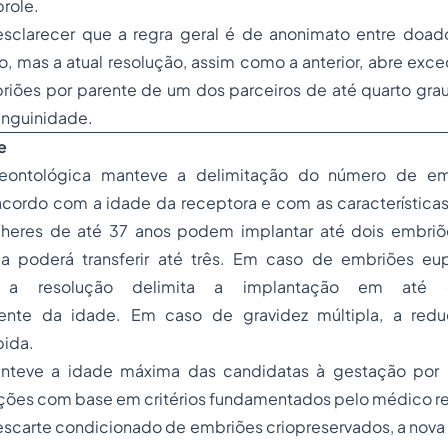
role.
esclarecer que a regra geral é de anonimato entre doad
o, mas a atual resolução, assim como a anterior, abre ex
iões por parente de um dos parceiros de até quarto gra
anguinidade.
e
eontológica manteve a delimitação do número de em
 acordo com a idade da receptora e com as característic
lheres de até 37 anos podem implantar até dois embriõ
a poderá transferir até três. Em caso de embriões eu
, a resolução delimita a implantação em até d
nte da idade. Em caso de gravidez múltipla, a redu
ida.
nteve a idade máxima das candidatas à gestação por
ções com base em critérios fundamentados pelo médico r
scarte condicionado de embriões criopreservados, a nova 