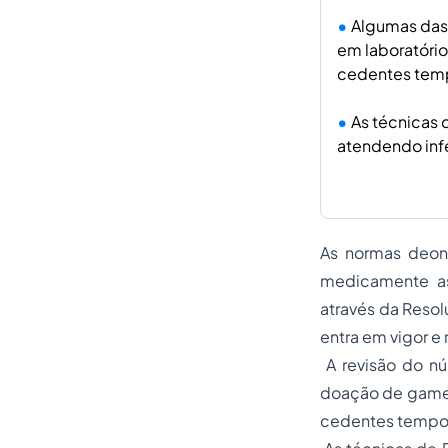
Algumas das 
em laboratório
cedentes temp
As técnicas 
atendendo infe
As normas deon
medicamente ass
através da Reso
entra em vigor e
A revisão do nú
doação de gameta
cedentes temporá