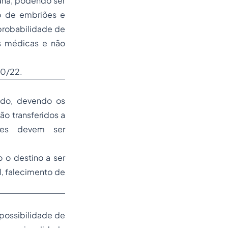
ana, podendo ser
o de embriões e
probabilidade de
es médicas e não
20/22.
ado, devendo os
o transferidos a
ntes devem ser
 o destino a ser
l, falecimento de
possibilidade de