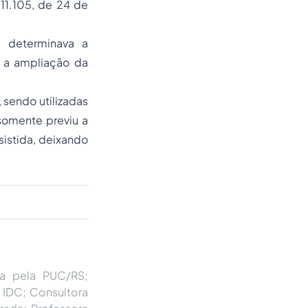
11.105, de 24 de
l determinava a
m a ampliação da
 sendo utilizadas
somente previu a
sistida, deixando
ca pela PUC/RS;
 IDC; Consultora