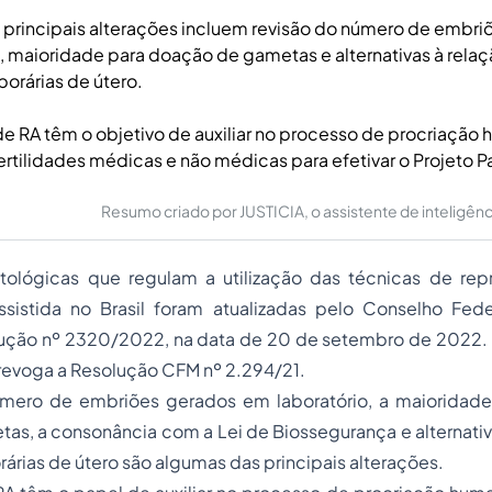
principais alterações incluem revisão do número de embri
, maioridade para doação de gametas e alternativas à rela
orárias de útero.
de RA têm o objetivo de auxiliar no processo de procriação
rtilidades médicas e não médicas para efetivar o Projeto Pa
Resumo criado por JUSTICIA, o assistente de inteligência 
tológicas que regulam a utilização das técnicas de re
istida no Brasil foram atualizadas pelo Conselho Fed
lução nº 2320/2022, na data de 20 de setembro de 2022. 
 revoga a Resolução CFM nº 2.294/21.
mero de embriões gerados em laboratório, a maioridade
s, a consonância com a Lei de Biossegurança e alternativ
rias de útero são algumas das principais alterações.