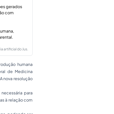
ões gerados
ção com
 humana,
rental.
artificial do Jus.
produção humana
eral de Medicina
A nova resolução
 necessária para
as à relação com