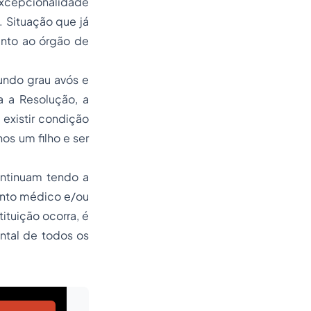
excepcionalidade
. Situação que já
junto ao órgão de
gundo grau avós e
a a Resolução, a
existir condição
s um filho e ser
ontinuam tendo a
ento médico e/ou
ituição ocorra, é
ntal de todos os