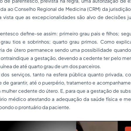
ão de parentesco, prevista na regra, uma autorização de 
ada ao Conselho Regional de Medicina (CRM) da jurisdição
aja vista que as excepcionalidades são alvo de decisões 
entesco define-se assim: primeiro grau pais e filhos; se
o grau tios e sobrinhos; quarto grau primos. Como explic
ia de útero permanece sendo uma possibilidade quando 
ontraindique a gestação, devendo a cedente ter pelo meno
ínea de até quarto grau de um dos parceiros.
 dos serviços, tanto na esfera pública quanto privada, c
e de garantir, até o puerpério, tratamento e acompanham
 à mulher cedente do útero. E, para que a gestação de subst
tório médico atestando a adequação da saúde física e me
pondo o prontuário da paciente.