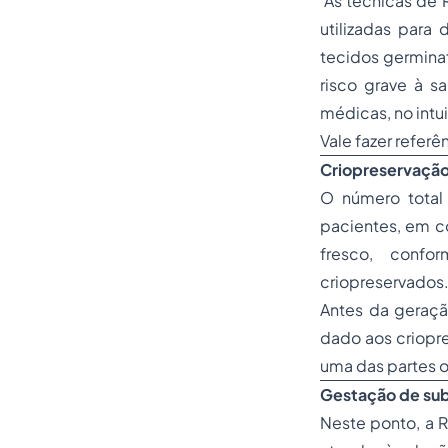
As técnicas de 
utilizadas par
tecidos germinat
risco grave à s
médicas, no intui
Vale fazer refer
Criopreservaçã
O número total
pacientes, em c
fresco, confo
criopreservados
Antes da geraçã
dado aos criopre
uma das partes 
Gestação de sub
Neste ponto, a 