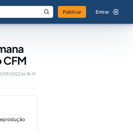
Publicar
Entrar
 IA
Buscar no Jus
umana
do CFM
2/09/2022 às 18:41
 reprodução