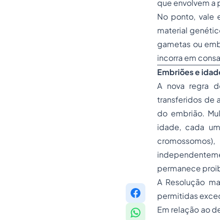
que envolvem a p
No ponto, vale 
material genétic
gametas ou embr
incorra em cons
Embriões e idad
A nova regra d
transferidos de
do embrião. Mu
idade, cada um
cromossomos)
independenteme
permanece proib
A Resolução ma
permitidas exce
Em relação ao de