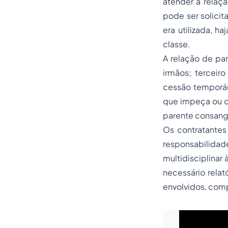
atender à relaç
pode ser solicit
era utilizada, h
classe.
A relação de par
irmãos; terceir
cessão temporár
que impeça ou c
parente consangu
Os contratantes
responsabilidad
multidisciplinar
necessário rela
envolvidos, com