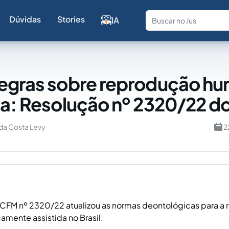
Dúvidas
Stories
IA
Fale com a
egras sobre reprodução h
da: Resolução nº 2320/22 
da Costa Levy
2
CFM nº 2320/22 atualizou as normas deontológicas para a
mente assistida no Brasil.