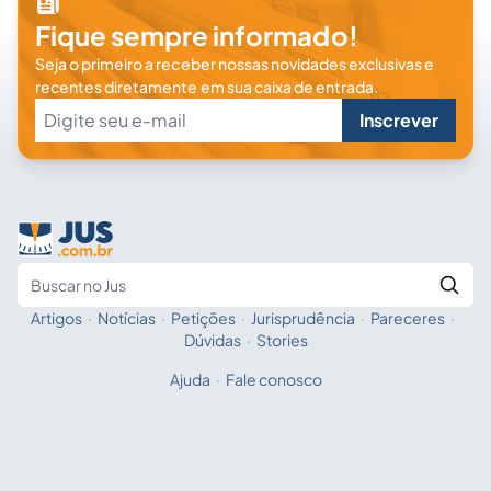
Fique sempre informado!
Seja o primeiro a receber nossas novidades exclusivas e
recentes diretamente em sua caixa de entrada.
Inscrever
Artigos
·
Notícias
·
Petições
·
Jurisprudência
·
Pareceres
·
Fale com a IA
Buscar no Jus
Dúvidas
·
Stories
Ajuda
·
Fale conosco