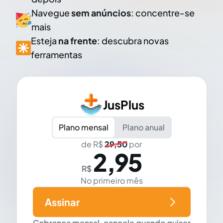
Navegue
sem anúncios
: concentre-se
mais
Esteja
na frente
: descubra novas
ferramentas
JusPlus
Plano mensal
Plano anual
de R$
29,50
por
2,95
R$
No primeiro mês
Assinar
Cobrança mensal, cancele quando quiser