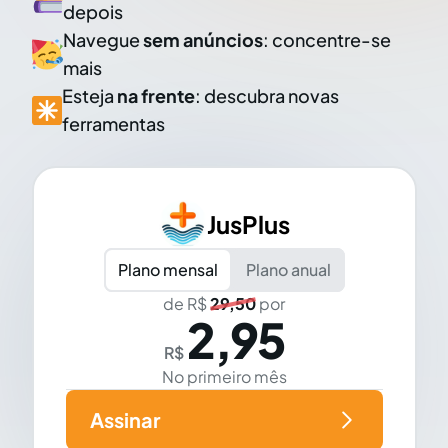
depois
Navegue
sem anúncios
: concentre-se
mais
Esteja
na frente
: descubra novas
ferramentas
JusPlus
Plano mensal
Plano anual
de R$
29,50
por
2,95
R$
No primeiro mês
Assinar