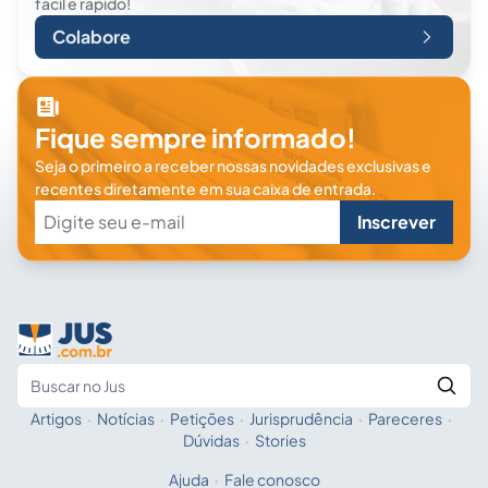
fácil e rápido!
Colabore
Fique sempre informado!
Seja o primeiro a receber nossas novidades exclusivas e
recentes diretamente em sua caixa de entrada.
Inscrever
Artigos
·
Notícias
·
Petições
·
Jurisprudência
·
Pareceres
·
Fale com a IA
Buscar no Jus
Dúvidas
·
Stories
Ajuda
·
Fale conosco