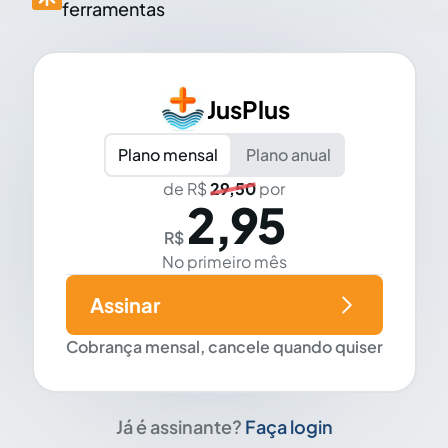
ferramentas
JusPlus
Plano mensal
Plano anual
de R$
29,50
por
2,95
R$
No primeiro mês
Assinar
Cobrança mensal, cancele quando quiser
Já é assinante?
Faça login