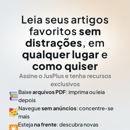
Leia seus artigos
favoritos
sem
distrações
, em
qualquer lugar
e
como quiser
Assine o JusPlus e tenha recursos
exclusivos
Baixe
arquivos PDF
: imprima ou leia
depois
Navegue
sem anúncios
: concentre-se
mais
Esteja
na frente
: descubra novas