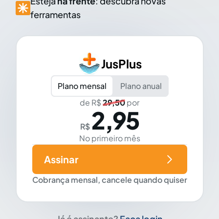
Esteja
na frente
: descubra novas
ferramentas
JusPlus
Plano mensal
Plano anual
de R$
29,50
por
2,95
R$
No primeiro mês
Assinar
Cobrança mensal, cancele quando quiser
Já é assinante?
Faça login